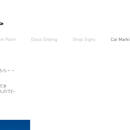
om Paint
Glass Gilding
Shop Signs
Car Mark
ちら～～
でき
ので(~