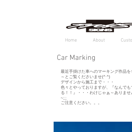
Home
About
Cust
Car Marking
最近手掛けた車へのマーキング作品を
～とご覧くださいませ(^ ^)
デザインから施工まで・・・
色々とやっておりますが、『なんでも
る！！』・・・わけじゃぁ～ありません
~;;;
​ご注意ください。。。